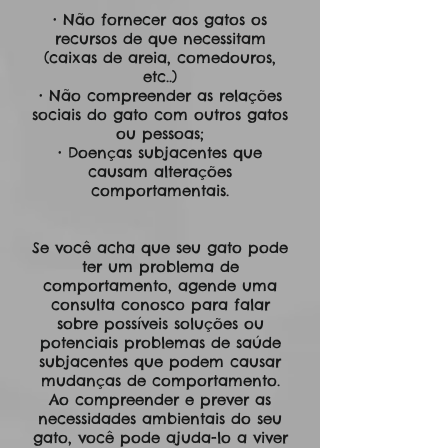
• Não fornecer aos gatos os
recursos de que necessitam
(caixas de areia, comedouros,
etc..)
• Não compreender as relações
sociais do gato com outros gatos
ou pessoas;
• Doenças subjacentes que
causam alterações
comportamentais.
Se você acha que seu gato pode
ter um problema de
comportamento, agende uma
consulta conosco para falar
sobre possíveis soluções ou
potenciais problemas de saúde
subjacentes que podem causar
mudanças de comportamento.
Ao compreender e prever as
necessidades ambientais do seu
gato, você pode ajuda-lo a viver