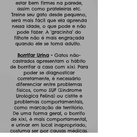
estar bem firmes na parede,
assim como prateleiras etc.
Treine seu gato desde pequeno,
será mais fácil que ela aprenda
nessa idade, o que pode e não
pode fazer. A ‘gracinha’ do
filhote não é mais engraçada
quando ele se torna adulto.
Borrifar Urina
-
Gatos não-
castrados apresentam o hábito
de borrifar a casa com xixi. Para
poder se diagnosticar
corretamente, é necessário
diferenciar entre problemas
físicos, como SUF (Síndrome
Urológica Felina) ou cistite e
problemas comportamentais,
como marcação de território.
De uma forma geral, o borrifo
de xixi, é mais comportamental,
e urinar em local inapropriado,
costuma ser por causas médicas.
Sempre limpe o local, mas evite