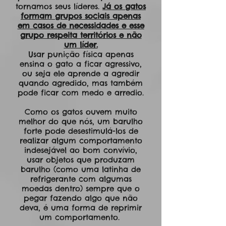
tornamos seus líderes.
Já os gatos
formam grupos sociais apenas
em casos de necessidades e esse
grupo respeita territórios e não
um líder.
Usar punição física apenas
ensina o gato a ficar agressivo,
ou seja ele aprende a agredir
quando agredido, mas também
pode ficar com medo e arredio.
Como os gatos ouvem muito
melhor do que nós, um barulho
forte pode desestimulá-los de
realizar algum comportamento
indesejável ao bom convívio,
usar objetos que produzam
barulho (como uma latinha de
refrigerante com algumas
moedas dentro) sempre que o
pegar fazendo algo que não
deva, é uma forma de reprimir
um comportamento.