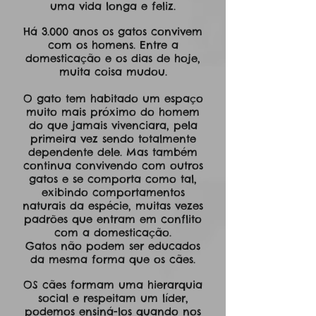
uma vida longa e feliz.
Há 3.000 anos os gatos convivem
com os homens. Entre a
domesticação e os dias de hoje,
muita coisa mudou.
O gato tem habitado um espaço
muito mais próximo do homem
do que jamais vivenciara, pela
primeira vez sendo totalmente
dependente dele. Mas também
continua convivendo com outros
gatos e se comporta como tal,
exibindo comportamentos
naturais da espécie, muitas vezes
padrões que entram em conflito
com a domesticação.
Gatos não podem ser educados
da mesma forma que os cães.
OS cães formam uma hierarquia
social e respeitam um líder,
podemos ensiná-los quando nos