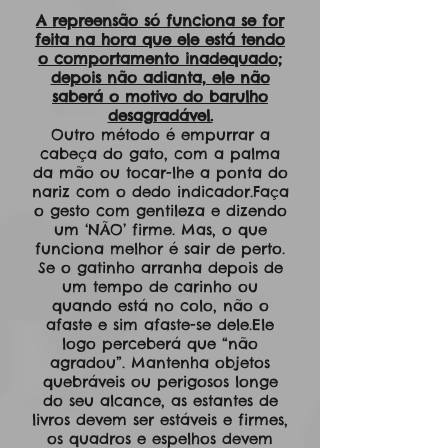
A repreensão só funciona se for
feita na hora que ele está tendo
o comportamento inadequado;
depois não adianta, ele não
saberá o motivo do barulho
desagradável.
Outro método é empurrar a
cabeça do gato, com a palma
da mão ou tocar-lhe a ponta do
nariz com o dedo indicador.Faça
o gesto com gentileza e dizendo
um ‘NÃO’ firme. Mas, o que
funciona melhor é sair de perto.
Se o gatinho arranha depois de
um tempo de carinho ou
quando está no colo, não o
afaste e sim afaste-se dele.Ele
logo perceberá que “não
agradou”. Mantenha objetos
quebráveis ou perigosos longe
do seu alcance, as estantes de
livros devem ser estáveis e firmes,
os quadros e espelhos devem