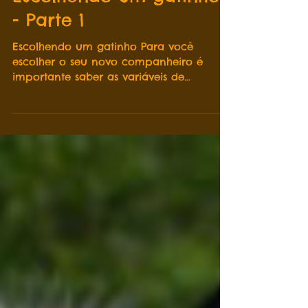
Escolhendo um gatinho
- Parte 1
Escolhendo um gatinho Para você
escolher o seu novo companheiro é
importante saber as variáveis de
comportamento/persona-lidade. O
ponto...