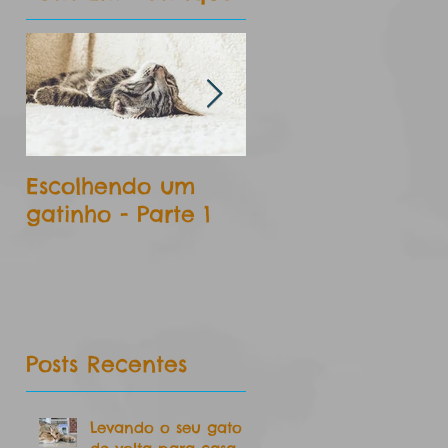
Escolhendo um
Aos marinheiros 
gatinho - Parte 1
primeiro gato!!!
Posts Recentes
Levando o seu gato