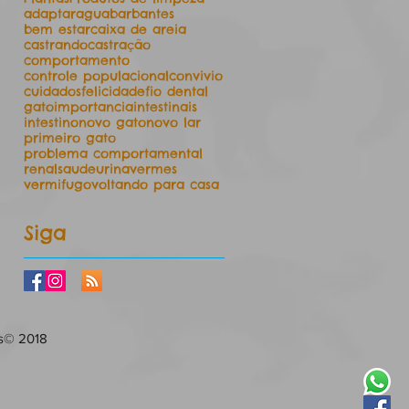
adaptar
agua
barbantes
bem estar
caixa de areia
castrando
castração
comportamento
controle populacional
convivio
cuidados
felicidade
fio dental
gato
importancia
intestinais
intestino
novo gato
novo lar
primeiro gato
problema comportamental
renal
saude
urina
vermes
vermifugo
voltando para casa
Siga
s​© 2018