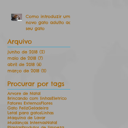
Como introduzir um
novo gato adulto ao
seu gato
Arquivo
junho de 2018
(2)
2 posts
maio de 2018
(7)
7 posts
abril de 2018
(6)
6 posts
março de 2018
(11)
11 posts
Procurar por tags
Arvore de Natal
Brincando com linhas
Eletrico
Fatores Externos
Flores
Gato Feliz
Geladeira
Letal para gatos
Linhas
Maquina de Lavar
Mudanças Internas
Natal
Plantas
Produtos de limpeza