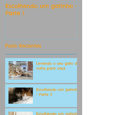
Escolhendo um gatinho -
Aos marinhei
Parte 1
primeiro gato
Posts Recentes
Levando o seu gato de
volta para casa
Escolhendo um gatinho
- Parte 2
Escolhendo um gatinho