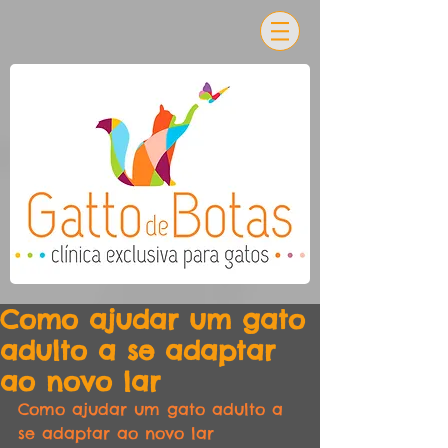
Como ajudar um gato
adulto a se adaptar
ao novo lar
Como ajudar um gato adulto a 
se adaptar ao novo lar