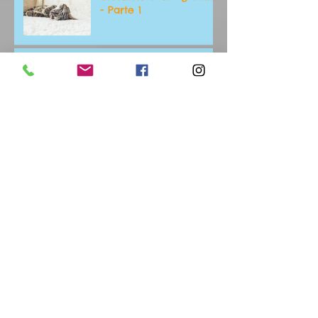
- Parte 1
Aos marinheiros de
primeiro gato!!!
Como ajudar um gato
adulto a se adaptar ao
novo lar
Por que meu gato não
usa a caixa de areia
Como introduzir um
novo gato adulto ao
seu gato