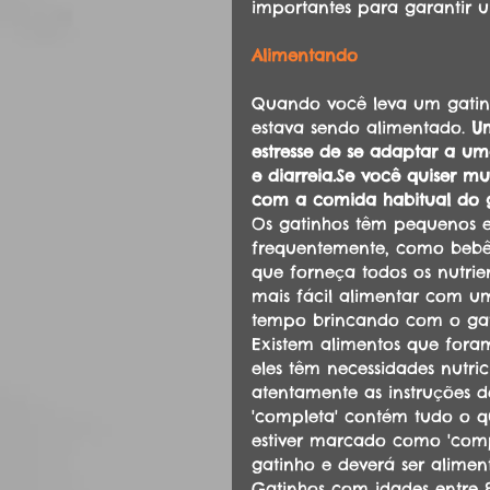
importantes para garantir um
Alimentando
Quando você leva um gatinh
estava sendo alimentado. 
U
estresse de se adaptar a um
e diarreia.Se você quiser m
com a comida habitual do g
Os gatinhos têm pequenos e
frequentemente, como bebês.
que forneça todos os nutrien
mais fácil alimentar com u
tempo brincando com o gat
Existem alimentos que fora
eles têm necessidades nutrici
atentamente as instruções 
'completa' contém tudo o q
estiver marcado como 'comp
gatinho e deverá ser alimen
Gatinhos com idades entre 8