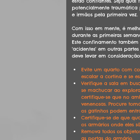
estão confiantes. Seja qual 
potencialmente traumática p
e irmãos pela primeira vez.
Com isso em mente, é melho
durante as primeiras seman
Este confinamento também a
'acidentes' em outras parte
deve levar em consideração 
Evite um quarto com cor
escalar a cortina e se e
Verifique a sala em busc
se machucar ao explorar
certifique-se que no am
venenosas. Procure torn
os gatinhos podem entr
Certifique-se de que qua
os armários onde eles s
Remova todos os objetos 
as portas do armário.