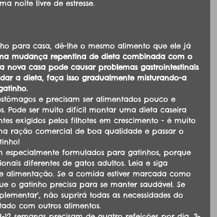
a noite livre de estresse.
o para casa, dê-lhe o mesmo alimento que ele já 
ma mudança repentina de dieta combinada com o 
a nova casa pode causar problemas gastrointestinais 
udar a dieta, faça isso gradualmente misturando-a 
atinho. 
stômagos e precisam ser alimentados pouco e 
 Pode ser muito difícil montar uma dieta caseira 
tes exigidos pelos filhotes em crescimento - é muito 
ma ração comercial de boa qualidade e passar o 
inho!
m especialmente formulados para gatinhos, porque 
onais diferentes de gatos adultos. Leia e siga 
de alimentação. Se a comida estiver marcada como 
ue o gatinho precisa para se manter saudável. Se 
lementar', não suprirá todas as necessidades do 
tado com outros alimentos.
-12 semanas precisam de quatro refeições por dia, 3-