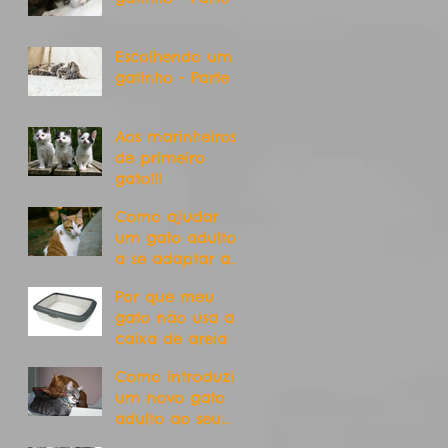
Escolhendo um
gatinho - Parte 1
Aos marinheiros
de primeiro
gato!!!
Como ajudar
um gato adulto
a se adaptar ao
novo lar
Por que meu
gato não usa a
caixa de areia
Como introduzir
um novo gato
adulto ao seu
gato