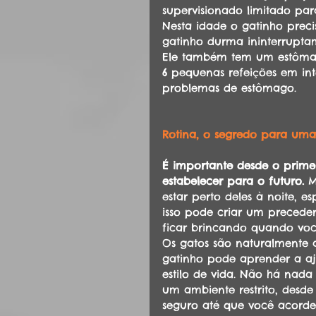
supervisionado limitado par
Nesta idade o gatinho prec
gatinho durma ininterrupta
Ele também tem um estômag
6 pequenas refeições em inte
problemas de estômago.
Rotina, o segredo para uma
É importante desde o primei
estabelecer para o futuro.
 M
estar perto deles à noite,
isso pode criar um precede
ficar brincando quando voc
Os gatos são naturalmente 
gatinho pode aprender a aj
estilo de vida. Não há nad
um ambiente restrito, desd
seguro até que você acorde