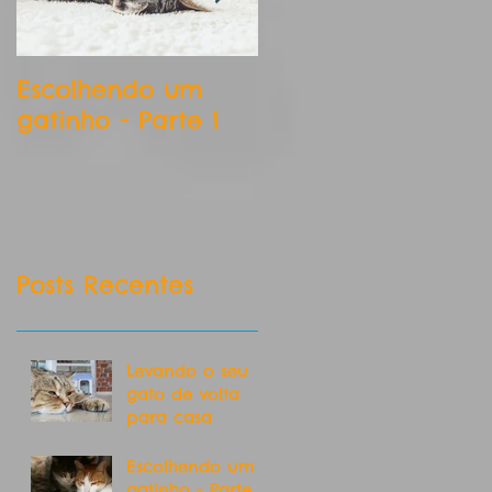
Escolhendo um
Aos marinheiros d
gatinho - Parte 1
primeiro gato!!!
Posts Recentes
Levando o seu
gato de volta
para casa
Escolhendo um
gatinho - Parte 2