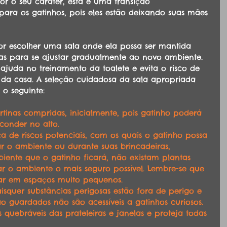
for o seu caráter, esta é uma transição 
ara os gatinhos, pois eles estão deixando suas mães 
r escolher uma sala onde ela possa ser mantida 
as para se ajustar gradualmente ao novo ambiente. 
juda no treinamento da toalete e evita o risco de 
s da casa. A seleção cuidadosa da sala apropriada 
o seguinte:
tinas compridas, inicialmente, pois gatinho poderá 
sconder no alto.
a de riscos potenciais, com os quais o gatinho possa 
 o ambiente ou durante suas brincadeiras, 
biente que o gatinho ficará, não existam plantas 
ar o ambiente o mais seguro possível. Lembre-se que 
ar em espaços muito pequenos.
isquer substâncias perigosas estão fora de perigo e 
ão guardados não são acessíveis a gatinhos curiosos.
quebráveis das prateleiras e janelas e proteja todas 