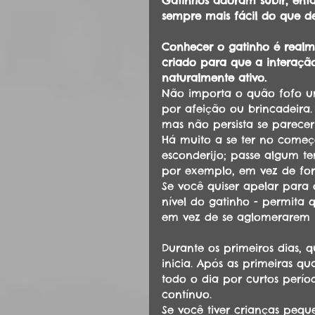
Gatinhos adoram subir, entã
sempre mais fácil do que de
Conhecer o gatinho é realm
criado para que a interaçã
naturalmente ativo. 
Não importa o quão fofo um
por afeição ou brincadeira.
mas não persista se parecer
Há muito a se ter no começ
esconderijo; passe algum tem
por exemplo, em vez de for
Se você quiser apelar para
nível do gatinho - permita 
em vez de se aglomerarem 
Durante os primeiros dias,
inicia. Após as primeiras q
todo o dia por curtos perío
contínuo.
Se você tiver crianças pequ