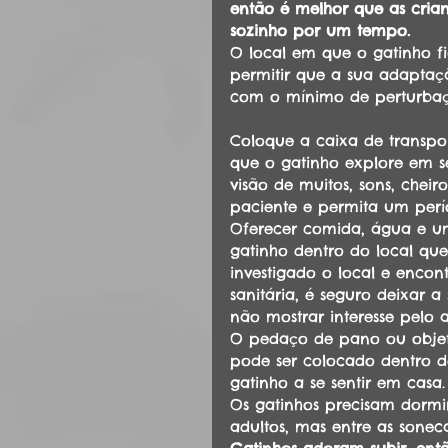
então é melhor que as cria
sozinho por um tempo. 
O local em que o gatinho f
permitir que a sua adaptaçã
com o mínimo de perturbaç
Coloque a caixa de transpo
que o gatinho explore em s
visão de muitos, sons, cheir
paciente e permita um perí
Oferecer comida, água e um
gatinho dentro do local que
investigado o local e enco
sanitária, é seguro deixar 
não mostrar interesse pelo 
O pedaço de pano ou objeto
pode ser colocado dentro 
gatinho a se sentir em casa.
Os gatinhos precisam dormi
adultos, mas entre as sonec