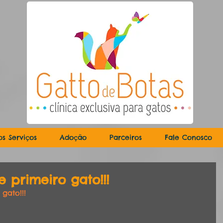
os Serviços
Adoção
Parceiros
Fale Conosco
 primeiro gato!!!
gato!!!