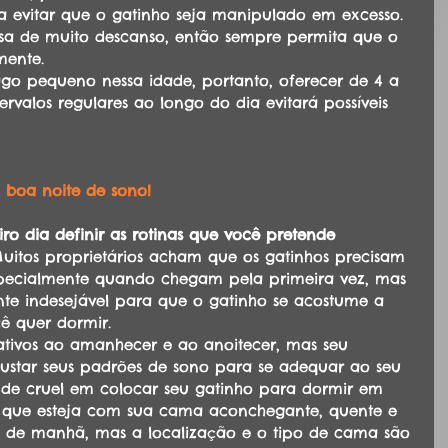
a evitar que o gatinho seja manipulado em excesso.
isa de muito descanso, então sempre permita que o 
mente. 
o pequeno nessa idade, portanto, oferecer de 4 a 
rvalos regulares ao longo do dia evitará possíveis 
 boa noite de sono!
ro dia definir as rotinas que você pretende 
uitos proprietários acham que os gatinhos precisam 
 especialmente quando chegam pela primeira vez, mas 
nte indesejável para que o gatinho se acostume a 
ê quer dormir. 
ativos ao amanhecer e ao anoitecer, mas seu 
ustar seus padrões de sono para se adequar ao seu 
a de cruel em colocar seu gatinho para dormir em 
e que esteja com sua cama aconchegante, quente e 
 de manhã, mas a localização e o tipo de cama são 