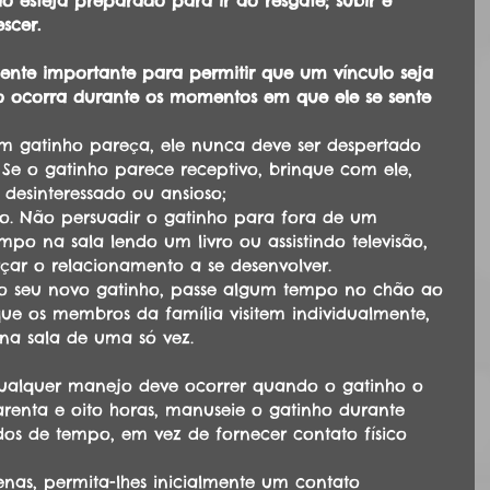
o esteja preparado para ir ao resgate; subir é 
scer.
ente importante para permitir que um vínculo seja 
o ocorra durante os momentos em que ele se sente 
 gatinho pareça, ele nunca deve ser despertado 
 Se o gatinho parece receptivo, brinque com ele, 
 desinteressado ou ansioso;
o. Não persuadir o gatinho para fora de um 
po na sala lendo um livro ou assistindo televisão, 
çar o relacionamento a se desenvolver.
 o seu novo gatinho, passe algum tempo no chão ao 
que os membros da família visitem individualmente, 
na sala de uma só vez.
 qualquer manejo deve ocorrer quando o gatinho o 
uarenta e oito horas, manuseie o gatinho durante 
dos de tempo, em vez de fornecer contato físico 
enas, permita-lhes inicialmente um contato 