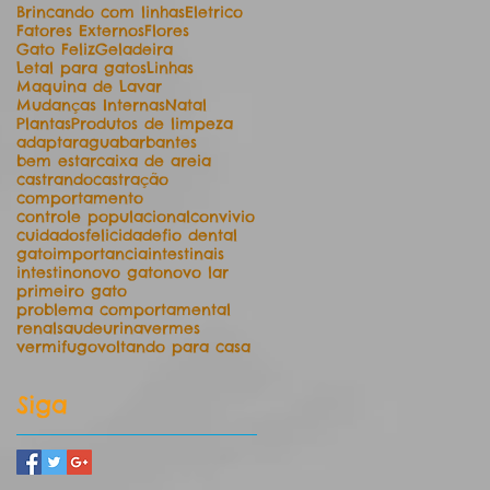
Brincando com linhas
Eletrico
Fatores Externos
Flores
Gato Feliz
Geladeira
Letal para gatos
Linhas
Maquina de Lavar
Mudanças Internas
Natal
Plantas
Produtos de limpeza
adaptar
agua
barbantes
bem estar
caixa de areia
castrando
castração
comportamento
controle populacional
convivio
cuidados
felicidade
fio dental
gato
importancia
intestinais
intestino
novo gato
novo lar
primeiro gato
problema comportamental
renal
saude
urina
vermes
vermifugo
voltando para casa
Siga