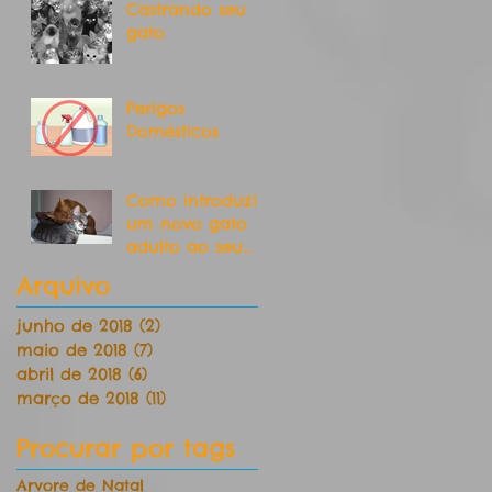
Castrando seu
gato
Perigos
Domésticos
Como introduzir
um novo gato
adulto ao seu
gato
Arquivo
junho de 2018
(2)
2 posts
maio de 2018
(7)
7 posts
abril de 2018
(6)
6 posts
março de 2018
(11)
11 posts
Procurar por tags
Arvore de Natal