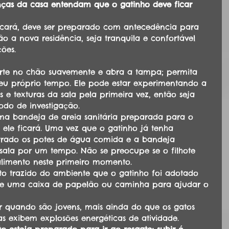
nças da casa entendam que o gatinho deve ficar 
icará, deve ser preparado com antecedência para 
o a nova residência, seja tranquila e confortável 
ões.
rte no chão suavemente e abra a tampa; permita 
eu próprio tempo. Ele pode estar experimentando a 
os e texturas da sala pela primeira vez, então seja 
odo de investigação.
a bandeja de areia sanitária preparada para o 
 ele ficará. Uma vez que o gatinho já tenha 
ntrado os potes de água comida e a bandeja 
a sala por um tempo. Não se preocupe se o filhote 
alimento neste primeiro momento.
 trazido do ambiente que o gatinho foi adotado 
de uma caixa de papelão ou caminha para ajudar o 
r quando são jovens, mais ainda do que os gatos 
as exibem explosões energéticas de atividade. 